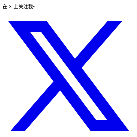
在 X 上关注我
•