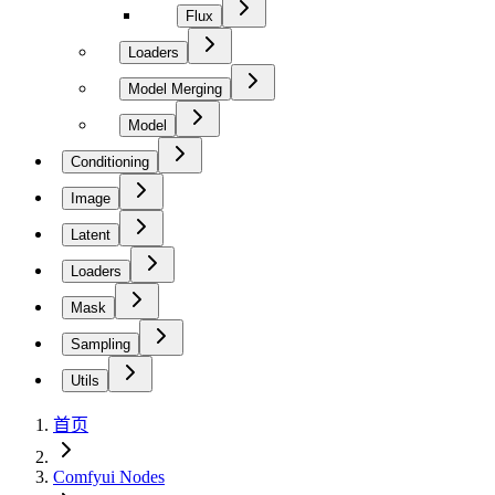
Flux
Loaders
Model Merging
Model
Conditioning
Image
Latent
Loaders
Mask
Sampling
Utils
首页
Comfyui Nodes