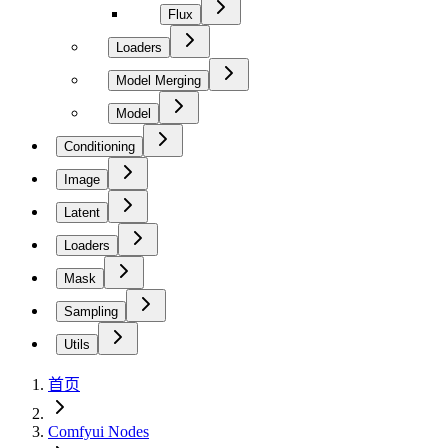
Flux
Loaders
Model Merging
Model
Conditioning
Image
Latent
Loaders
Mask
Sampling
Utils
首页
Comfyui Nodes