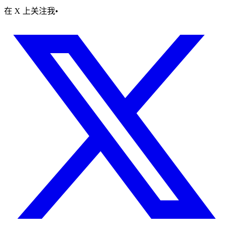
在 X 上关注我
•