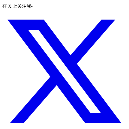
在 X 上关注我
•