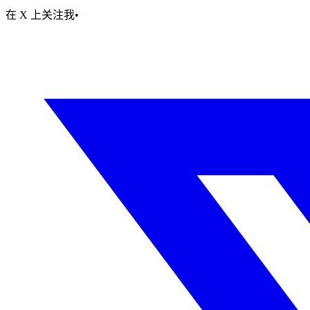
在 X 上关注我
•