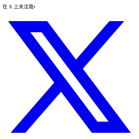
在 X 上关注我
•