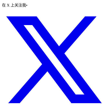
在 X 上关注我
•