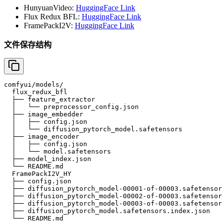
HunyuanVideo:
HuggingFace Link
Flux Redux BFL:
HuggingFace Link
FramePackI2V:
HuggingFace Link
文件保存结构
comfyui/models/

  flux_redux_bfl

  ├── feature_extractor

  │   └── preprocessor_config.json

  ├── image_embedder

  │   ├── config.json

  │   └── diffusion_pytorch_model.safetensors

  ├── image_encoder

  │   ├── config.json

  │   └── model.safetensors

  ├── model_index.json

  └── README.md

  FramePackI2V_HY

  ├── config.json

  ├── diffusion_pytorch_model-00001-of-00003.safetensor
  ├── diffusion_pytorch_model-00002-of-00003.safetensor
  ├── diffusion_pytorch_model-00003-of-00003.safetensor
  ├── diffusion_pytorch_model.safetensors.index.json

  └── README.md
