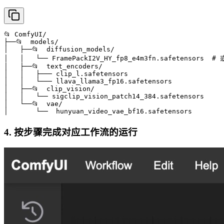
📂 ComfyUI/

├──📂  models/

│   ├──📂  diffusion_models/

│   │   └── FramePackI2V_HY_fp8_e4m3fn.safetensors  #
│   ├──📂  text_encoders/

│   │   ├─── clip_l.safetensors

│   │   └─── llava_llama3_fp16.safetensors

│   ├──📂  clip_vision/

│   │   └── sigclip_vision_patch14_384.safetensors

│   └──📂  vae/

│       └──  hunyuan_video_vae_bf16.safetensors
4. 按步骤完成对应工作流的运行