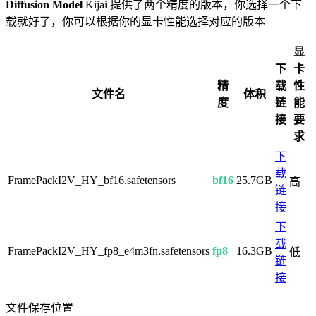
Diffusion Model
Kijai 提供了两个精度的版本，你选择一个下
载就好了，你可以根据你的显卡性能选择对应的版本
显
下
卡
精
载
性
文件名
体积
度
链
能
接
要
求
下
载
FramePackI2V_HY_bf16.safetensors
bf16
25.7GB
高
链
接
下
载
FramePackI2V_HY_fp8_e4m3fn.safetensors
fp8
16.3GB
低
链
接
文件保存位置