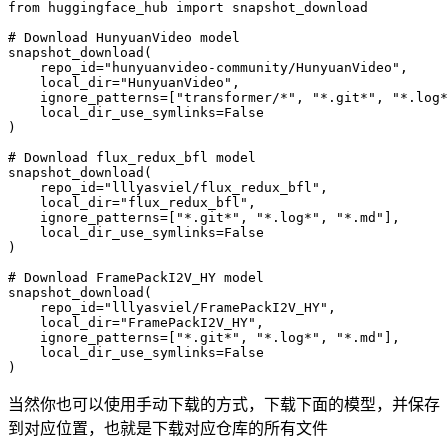
from huggingface_hub import snapshot_download

# Download HunyuanVideo model

snapshot_download(

    repo_id="hunyuanvideo-community/HunyuanVideo",

    local_dir="HunyuanVideo",

    ignore_patterns=["transformer/*", "*.git*", "*.log*
    local_dir_use_symlinks=False

)

# Download flux_redux_bfl model

snapshot_download(

    repo_id="lllyasviel/flux_redux_bfl",

    local_dir="flux_redux_bfl",

    ignore_patterns=["*.git*", "*.log*", "*.md"],

    local_dir_use_symlinks=False

)

# Download FramePackI2V_HY model

snapshot_download(

    repo_id="lllyasviel/FramePackI2V_HY",

    local_dir="FramePackI2V_HY",

    ignore_patterns=["*.git*", "*.log*", "*.md"],

    local_dir_use_symlinks=False

)
当然你也可以使用手动下载的方式，下载下面的模型，并保存
到对应位置，也就是下载对应仓库的所有文件