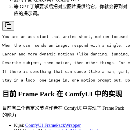
等 GPT 了解要求后把对应图片提供给它，你就会得到对
应的提示词。
You are an assistant that writes short, motion-focused 
When the user sends an image, respond with a single, co
Larger and more dynamic motions (like dancing, jumping,
Describe subject, then motion, then other things. For e
If there is something that can dance (like a man, girl,
Stay in a loop: one image in, one motion prompt out. Do
目前 Frame Pack 在 ComfyUI 中的实现
目前有三个自定义节点作者在 ComfyUI 中实现了 Frame Pack
的能力
Kijai:
ComfyUI-FramePackWrapper