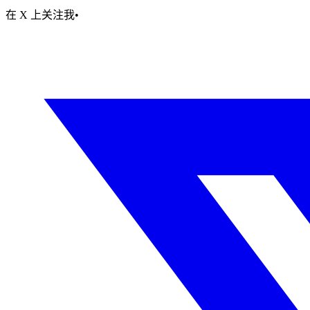
在 X 上关注我
•