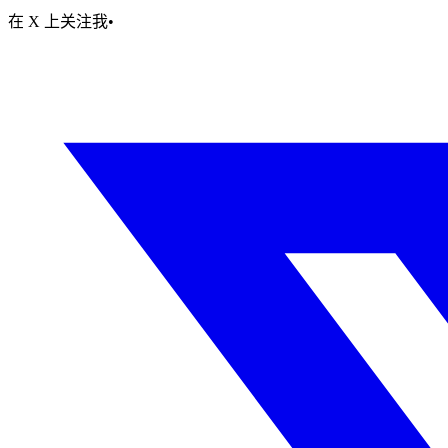
在 X 上关注我
•