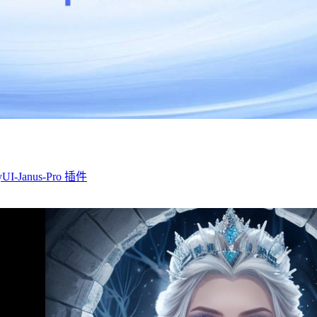
I-Janus-Pro 插件