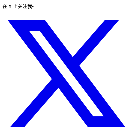
在 X 上关注我
•