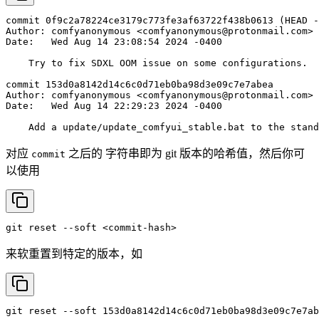
commit
0f9c2a78224ce3179c773fe3af63722f438b0613
(HEAD
-
Author:
comfyanonymous
<comfyanonymous@protonmail.com>
Date:
Wed
Aug
14
23:08:54
2024
-0400
Try
to
fix
SDXL
OOM
issue
on
some
configurations.
commit
153d0a8142d14c6c0d71eb0ba98d3e09c7e7abea
Author:
comfyanonymous
<comfyanonymous@protonmail.com>
Date:
Wed
Aug
14
22:29:23
2024
-0400
Add
a
update/update_comfyui_stable.bat
to
the
stand
对应
之后的 字符串即为 git 版本的哈希值，然后你可
commit
以使用
git
reset
--soft
<commit-hash>
来软重置到特定的版本，如
git
reset
--soft
153d0a8142d14c6c0d71eb0ba98d3e09c7e7ab