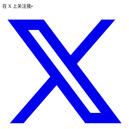
在 X 上关注我
•