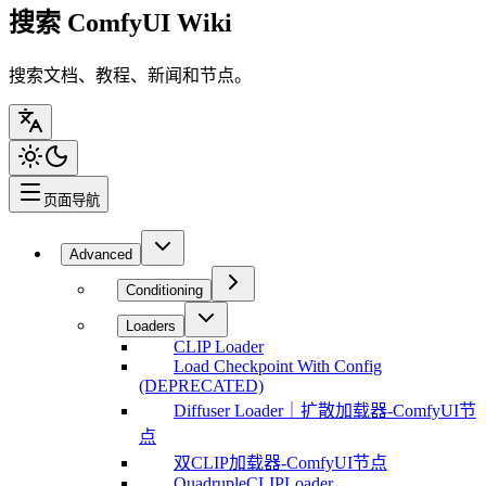
搜索 ComfyUI Wiki
搜索文档、教程、新闻和节点。
页面导航
Advanced
Conditioning
Loaders
CLIP Loader
Load Checkpoint With Config
(DEPRECATED)
Diffuser Loader｜扩散加载器-ComfyUI节
点
双CLIP加载器-ComfyUI节点
QuadrupleCLIPLoader