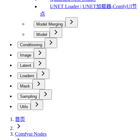
UNET Loader | UNET加载器-ComfyUI节
点
Model Merging
Model
Conditioning
Image
Latent
Loaders
Mask
Sampling
Utils
首页
Comfyui Nodes