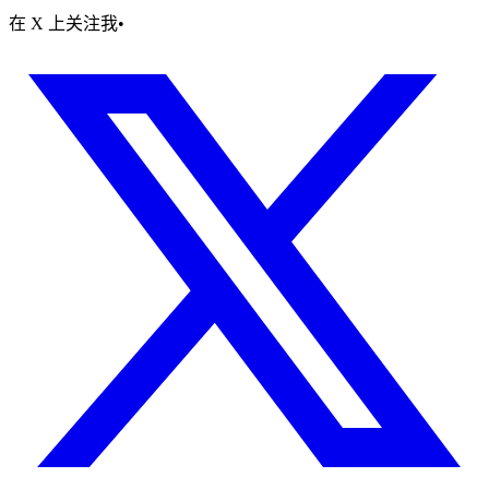
在 X 上关注我
•