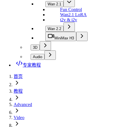
Wan 2.1
Fun Control
Wan2.1 LoRA
t2v & i2v
Wan 2.2
MiniMax H3
3D
Audio
专家教程
首页
教程
Advanced
Video