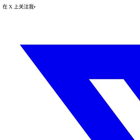
在 X 上关注我
•