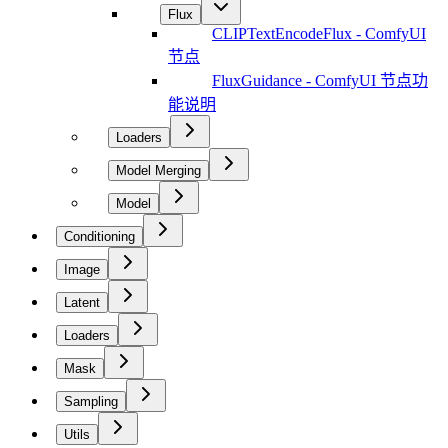
Flux
CLIPTextEncodeFlux - ComfyUI
节点
FluxGuidance - ComfyUI 节点功
能说明
Loaders
Model Merging
Model
Conditioning
Image
Latent
Loaders
Mask
Sampling
Utils