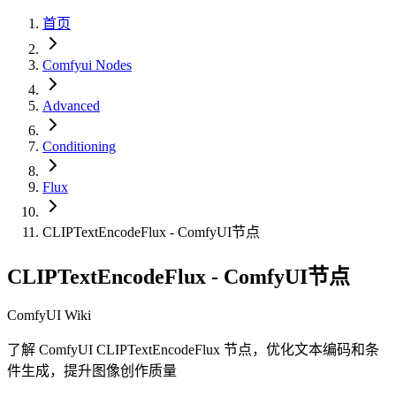
首页
Comfyui Nodes
Advanced
Conditioning
Flux
CLIPTextEncodeFlux - ComfyUI节点
CLIPTextEncodeFlux - ComfyUI节点
ComfyUI Wiki
了解 ComfyUI CLIPTextEncodeFlux 节点，优化文本编码和条
件生成，提升图像创作质量