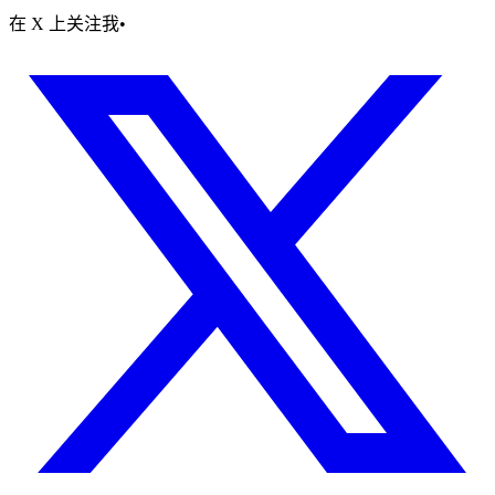
在 X 上关注我
•