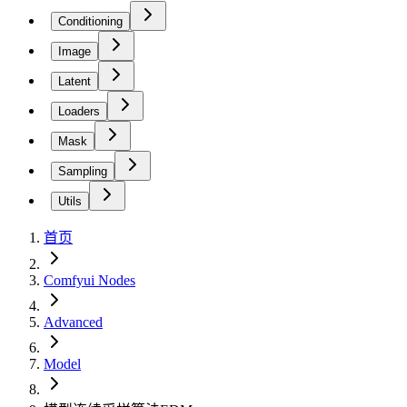
Conditioning
Image
Latent
Loaders
Mask
Sampling
Utils
首页
Comfyui Nodes
Advanced
Model