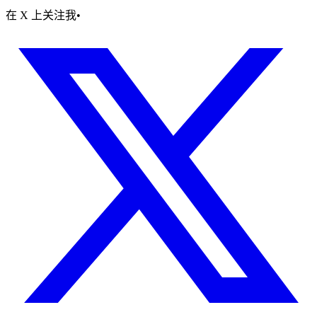
在 X 上关注我
•