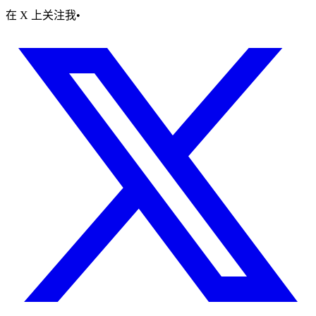
在 X 上关注我
•