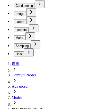
Conditioning
Image
Latent
Loaders
Mask
Sampling
Utils
首页
Comfyui Nodes
Advanced
Model