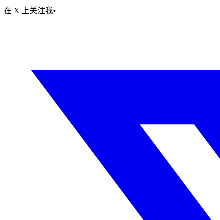
在 X 上关注我
•