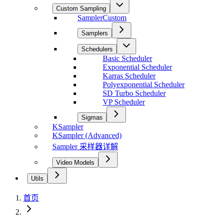
Custom Sampling
SamplerCustom
Samplers
Schedulers
Basic Scheduler
Exponential Scheduler
Karras Scheduler
Polyexponential Scheduler
SD Turbo Scheduler
VP Scheduler
Sigmas
KSampler
KSampler (Advanced)
Sampler 采样器详解
Video Models
Utils
首页