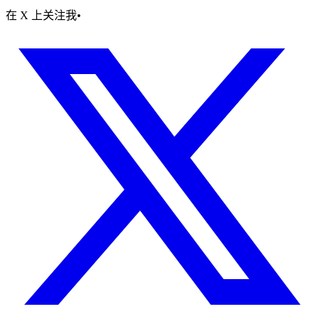
在 X 上关注我
•