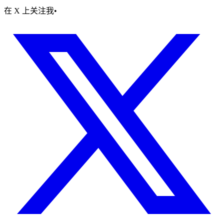
在 X 上关注我
•