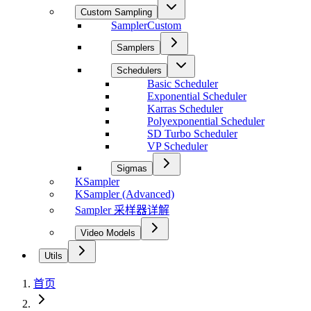
Custom Sampling
SamplerCustom
Samplers
Schedulers
Basic Scheduler
Exponential Scheduler
Karras Scheduler
Polyexponential Scheduler
SD Turbo Scheduler
VP Scheduler
Sigmas
KSampler
KSampler (Advanced)
Sampler 采样器详解
Video Models
Utils
首页