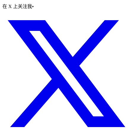
在 X 上关注我
•