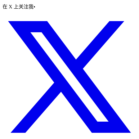
在 X 上关注我
•