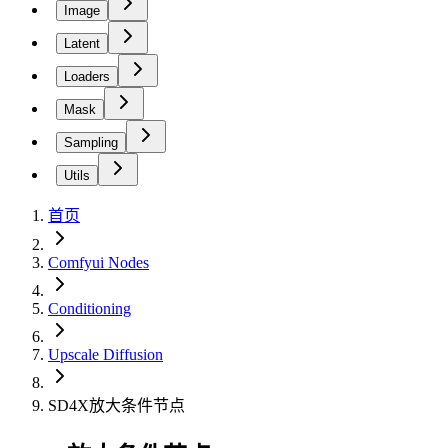
Image
Latent
Loaders
Mask
Sampling
Utils
首页
Comfyui Nodes
Conditioning
Upscale Diffusion
SD4X放大条件节点