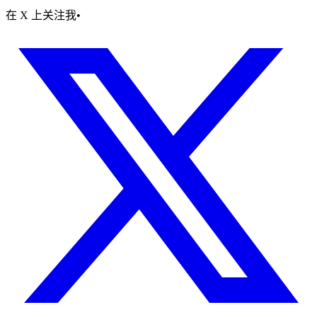
在 X 上关注我
•