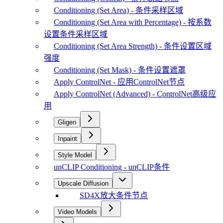
Conditioning (Set Area) - 条件采样区域
Conditioning (Set Area with Percentage) - 按系数
设置条件采样区域
Conditioning (Set Area Strength) - 条件设置区域
强度
Conditioning (Set Mask) - 条件设置遮罩
Apply ControlNet - 应用ControlNet节点
Apply ControlNet (Advanced) - ControlNet高级应
用
Gligen
Inpaint
Style Model
unCLIP Conditioning - unCLIP条件
Upscale Diffusion
SD4X放大条件节点
Video Models