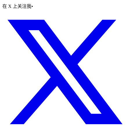
在 X 上关注我
•