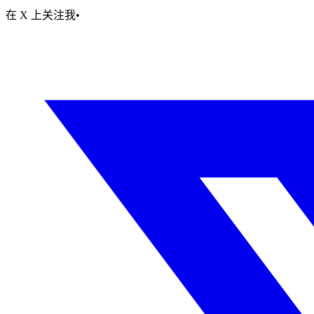
在 X 上关注我
•