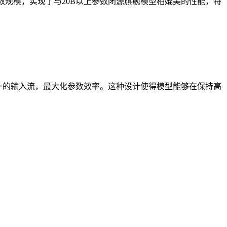
仅6B的参数规模，实现了与20B以上参数闭源旗舰模型相媲美的性能，特
行拼接，作为统一的输入流，最大化参数效率。这种设计使得模型能够在保持高