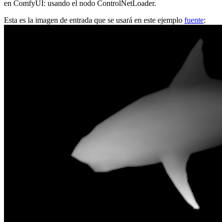
en ComfyUI: usando el nodo ControlNetLoader.
Esta es la imagen de entrada que se usará en este ejemplo
fuente
: