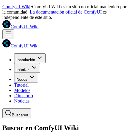
ComfyUI Wiki
•
ComfyUI Wiki es un sitio no oficial mantenido por
la comunidad.
La documentación oficial de ComfyUI
es
independiente de este sitio.
ComfyUI Wiki
ComfyUI Wiki
Instalación
Interfaz
Nodos
Tutorial
Modelos
Directorio
Noticias
Buscar
⌘K
Buscar en ComfyUI Wiki