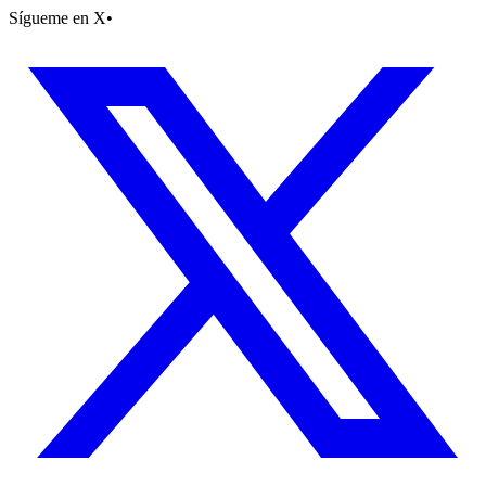
Sígueme en X
•