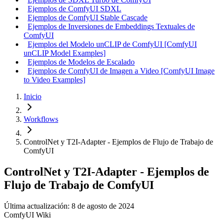
Ejemplos de ComfyUI SDXL
Ejemplos de ComfyUI Stable Cascade
Ejemplos de Inversiones de Embeddings Textuales de
ComfyUI
Ejemplos del Modelo unCLIP de ComfyUI [ComfyUI
unCLIP Model Examples]
Ejemplos de Modelos de Escalado
Ejemplos de ComfyUI de Imagen a Video [ComfyUI Image
to Video Examples]
Inicio
Workflows
ControlNet y T2I-Adapter - Ejemplos de Flujo de Trabajo de
ComfyUI
ControlNet y T2I-Adapter - Ejemplos de
Flujo de Trabajo de ComfyUI
Última actualización: 8 de agosto de 2024
ComfyUI Wiki