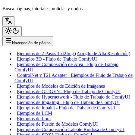
Busca páginas, tutoriales, noticias y nodos.
Navegación de página
Ejemplos de 2 Pasos Txt2Img (Arreglo de Alta Resolución)
Ejemplos 3D - Flujo de Trabajo ComfyUI
Ejemplos de Composición de Área - Flujo de Trabajo
ComfyUI
ControlNet y T2I-Adapter - Ejemplos de Flujo de Trabajo de
ComfyUI
Ejemplos de Modelos de Edición de Imágenes
Ejemplos de GLIGEN - Flujo de Trabajo de ComfyUI
Ejemplos de Hypernetwork - Flujo de Trabajo de ComfyUI
Ejemplos de Img2Img - Flujo de Trabajo de ComfyUI
Ejemplos de Inpaint - Flujo de Trabajo de ComfyUI
Ejemplos de LCM
Ejemplos de Lora
Ejemplos de Fusión de Modelos ComfyUI
Ejemplos de Composición Latente Ruidosa de ComfyUI
Ejemplos de SDXL Turbo de ComfyUI