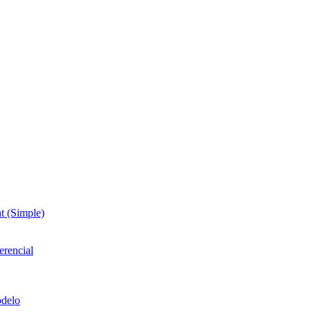
t (Simple)
erencial
odelo