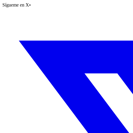
Sígueme en X
•