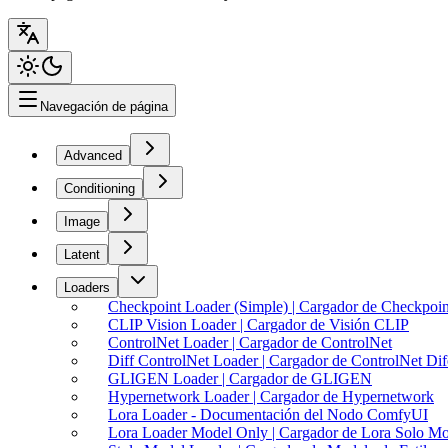
Navegación de página
Advanced
Conditioning
Image
Latent
Loaders
Checkpoint Loader (Simple) | Cargador de Checkpoin
CLIP Vision Loader | Cargador de Visión CLIP
ControlNet Loader | Cargador de ControlNet
Diff ControlNet Loader | Cargador de ControlNet Dif
GLIGEN Loader | Cargador de GLIGEN
Hypernetwork Loader | Cargador de Hypernetwork
Lora Loader - Documentación del Nodo ComfyUI
Lora Loader Model Only | Cargador de Lora Solo M