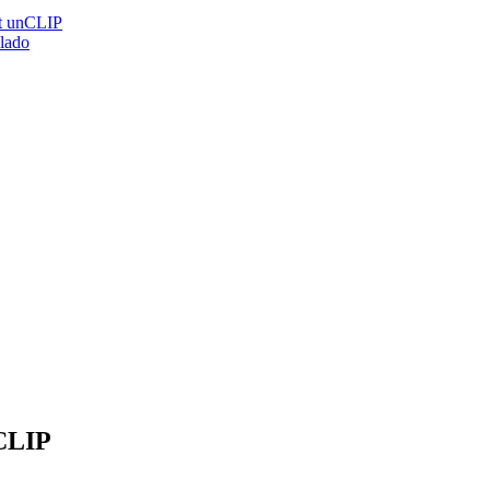
nt unCLIP
lado
 CLIP