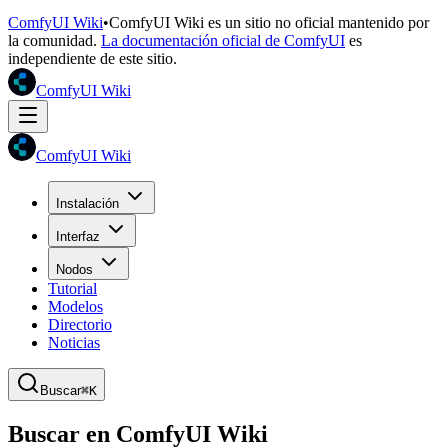
ComfyUI Wiki
•
ComfyUI Wiki es un sitio no oficial mantenido por
la comunidad.
La documentación oficial de ComfyUI
es
independiente de este sitio.
ComfyUI Wiki
ComfyUI Wiki
Instalación
Interfaz
Nodos
Tutorial
Modelos
Directorio
Noticias
Buscar
⌘K
Buscar en ComfyUI Wiki