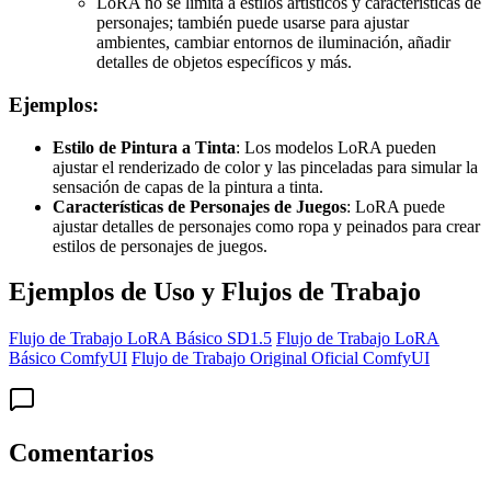
LoRA no se limita a estilos artísticos y características de
personajes; también puede usarse para ajustar
ambientes, cambiar entornos de iluminación, añadir
detalles de objetos específicos y más.
Ejemplos:
Estilo de Pintura a Tinta
: Los modelos LoRA pueden
ajustar el renderizado de color y las pinceladas para simular la
sensación de capas de la pintura a tinta.
Características de Personajes de Juegos
: LoRA puede
ajustar detalles de personajes como ropa y peinados para crear
estilos de personajes de juegos.
Ejemplos de Uso y Flujos de Trabajo
Flujo de Trabajo LoRA Básico SD1.5
Flujo de Trabajo LoRA
Básico ComfyUI
Flujo de Trabajo Original Oficial ComfyUI
Comentarios