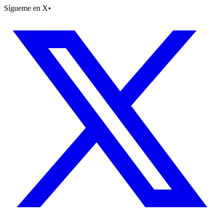
Sígueme en X
•