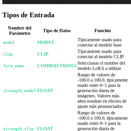
Tipos de Entrada
Nombre del
Tipo de Datos
Función
Parámetro
Típicamente usado para
MODEL
model
conectar al modelo base
Típicamente usado para
CLIP
clip
conectar al modelo CLIP
Seleccionar el nombre del
COMBO[STRING]
lora_name
modelo LoRA a utilizar
Rango de valores de
-100.0 a 100.0, típicamente
usado entre 0~1 para la
FLOAT
generación diaria de
strength_model
imágenes. Valores más
altos resultan en efectos de
ajuste más pronunciados
Rango de valores de
-100.0 a 100.0, típicamente
usado entre 0~1 para la
FLOAT
generación diaria de
strength_clip