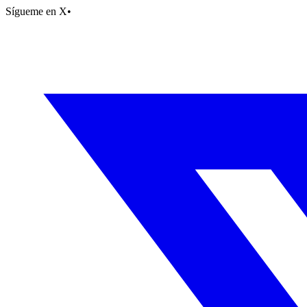
Sígueme en X
•