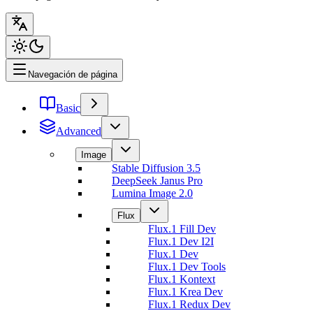
Navegación de página
Basic
Advanced
Image
Stable Diffusion 3.5
DeepSeek Janus Pro
Lumina Image 2.0
Flux
Flux.1 Fill Dev
Flux.1 Dev I2I
Flux.1 Dev
Flux.1 Dev Tools
Flux.1 Kontext
Flux.1 Krea Dev
Flux.1 Redux Dev