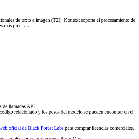
ionales de texto a imagen (T2I), Kontext soporta el procesamiento de
s más precisas.
és de llamadas API
 código relacionado y los pesos del modelo se pueden encontrar en el
 web oficial de Black Forest Labs
para comprar licencias comerciales.
pts simples como las versiones Pro y Max.