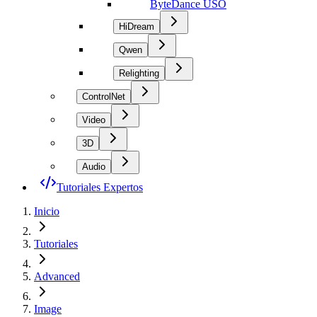
ByteDance USO
HiDream
Qwen
Relighting
ControlNet
Video
3D
Audio
Tutoriales Expertos
Inicio
Tutoriales
Advanced
Image