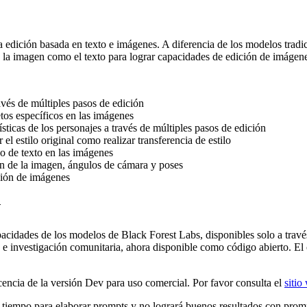
edición basada en texto e imágenes. A diferencia de los modelos tradic
 la imagen como el texto para lograr capacidades de edición de imágene
avés de múltiples pasos de edición
tos específicos en las imágenes
ísticas de los personajes a través de múltiples pasos de edición
el estilo original como realizar transferencia de estilo
do de texto en las imágenes
ón de la imagen, ángulos de cámara y poses
ición de imágenes
v
acidades de los modelos de Black Forest Labs, disponibles solo a trav
e e investigación comunitaria, ahora disponible como código abierto. El
encia de la versión Dev para uso comercial. Por favor consulta el
sitio
tiempo para elaborar prompts y no logrará buenos resultados con prom