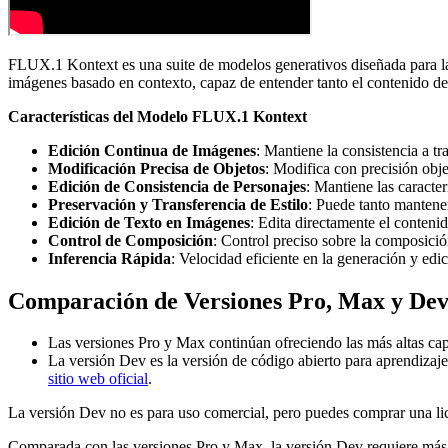
FLUX.1 Kontext es una suite de modelos generativos diseñada para la 
imágenes basado en contexto, capaz de entender tanto el contenido de
Características del Modelo FLUX.1 Kontext
Edición Continua de Imágenes
: Mantiene la consistencia a tr
Modificación Precisa de Objetos
: Modifica con precisión obje
Edición de Consistencia de Personajes
: Mantiene las caracter
Preservación y Transferencia de Estilo
: Puede tanto mantener 
Edición de Texto en Imágenes
: Edita directamente el conteni
Control de Composición
: Control preciso sobre la composici
Inferencia Rápida
: Velocidad eficiente en la generación y ed
Comparación de Versiones Pro, Max y De
Las versiones Pro y Max continúan ofreciendo las más altas cap
La versión Dev es la versión de código abierto para aprendizaj
sitio web oficial
.
La versión Dev no es para uso comercial, pero puedes comprar una lic
Comparada con las versiones Pro y Max, la versión Dev requiere más 