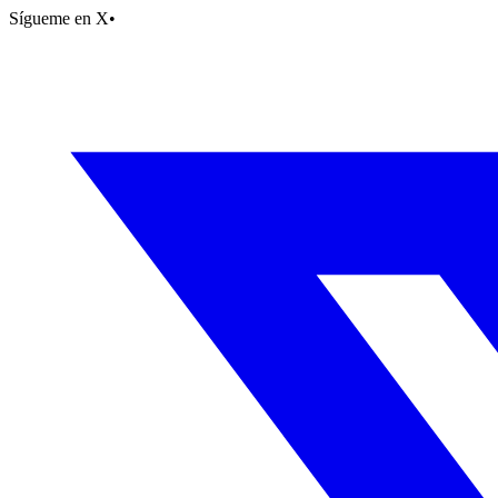
Sígueme en X
•