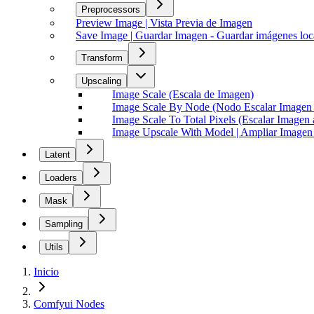
Preprocessors
Preview Image | Vista Previa de Imagen
Save Image | Guardar Imagen - Guardar imágenes l
Transform
Upscaling
Image Scale (Escala de Imagen)
Image Scale By Node (Nodo Escalar Imagen 
Image Scale To Total Pixels (Escalar Imagen a
Image Upscale With Model | Ampliar Image
Latent
Loaders
Mask
Sampling
Utils
Inicio
Comfyui Nodes