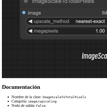
Documentación
Nombre de la clase:
ImageScaleToTotalPixels
Categoría:
image/upscaling
Nodo de salida:
False