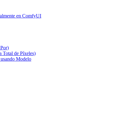
ocalmente en ComfyUI
Por)
 Total de Píxeles)
n usando Modelo