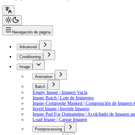
Navegación de página
Advanced
Conditioning
Image
Animation
Batch
Empty Image | Imagen Vacía
Image Batch | Lote de Imágenes
Image Composite Masked | Composición de Imagen 
Invert Image | Invertir Imagen
Image Pad For Outpainting | Acolchado de Imagen pa
Load Image | Cargar Imagen
Postprocessing