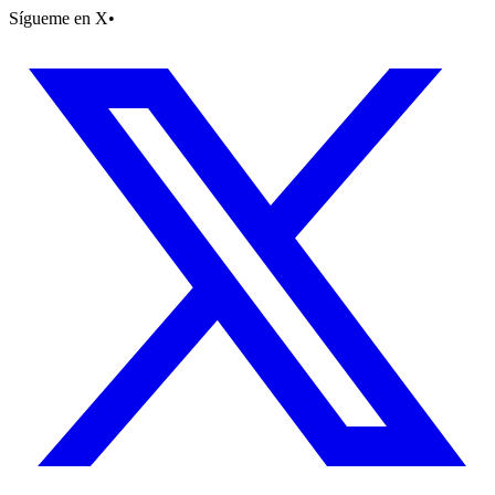
Sígueme en X
•