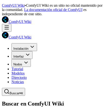
ComfyUI Wiki
•
ComfyUI Wiki es un sitio no oficial mantenido por
la comunidad.
La documentación oficial de ComfyUI
es
independiente de este sitio.
ComfyUI Wiki
ComfyUI Wiki
Instalación
Interfaz
Nodos
Tutorial
Modelos
Directorio
Noticias
Buscar
⌘K
Buscar en ComfyUI Wiki