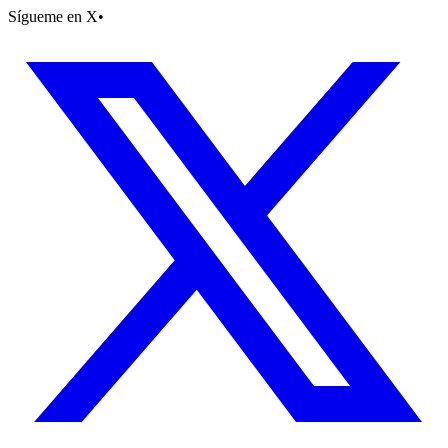
Sígueme en X
•