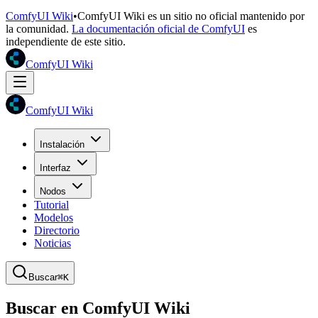
ComfyUI Wiki
•
ComfyUI Wiki es un sitio no oficial mantenido por
la comunidad.
La documentación oficial de ComfyUI
es
independiente de este sitio.
ComfyUI Wiki
ComfyUI Wiki
Instalación
Interfaz
Nodos
Tutorial
Modelos
Directorio
Noticias
Buscar
⌘K
Buscar en ComfyUI Wiki