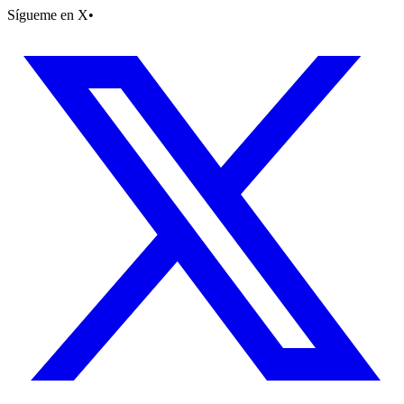
Sígueme en X
•