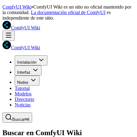
ComfyUI Wiki
•
ComfyUI Wiki es un sitio no oficial mantenido por
la comunidad.
La documentación oficial de ComfyUI
es
independiente de este sitio.
ComfyUI Wiki
ComfyUI Wiki
Instalación
Interfaz
Nodos
Tutorial
Modelos
Directorio
Noticias
Buscar
⌘K
Buscar en ComfyUI Wiki