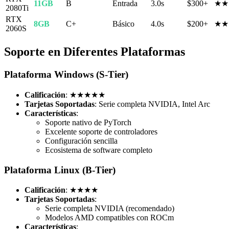
11GB
B
Entrada
3.0s
$300+
★★
2080Ti
RTX
8GB
C+
Básico
4.0s
$200+
★★
2060S
Soporte en Diferentes Plataformas
Plataforma Windows (S-Tier)
Calificación
: ★★★★★
Tarjetas Soportadas
: Serie completa NVIDIA, Intel Arc
Características
:
Soporte nativo de PyTorch
Excelente soporte de controladores
Configuración sencilla
Ecosistema de software completo
Plataforma Linux (B-Tier)
Calificación
: ★★★★
Tarjetas Soportadas
:
Serie completa NVIDIA (recomendado)
Modelos AMD compatibles con ROCm
Características
: