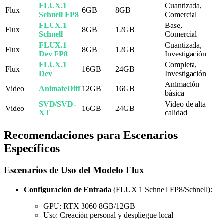
FLUX.1
Cuantizada,
Flux
6GB
8GB
Schnell FP8
Comercial
FLUX.1
Base,
Flux
8GB
12GB
Schnell
Comercial
FLUX.1
Cuantizada,
Flux
8GB
12GB
Dev FP8
Investigación
FLUX.1
Completa,
Flux
16GB
24GB
Dev
Investigación
Animación
Video
AnimateDiff
12GB
16GB
básica
SVD/SVD-
Video de alta
Video
16GB
24GB
XT
calidad
Recomendaciones para Escenarios
Específicos
Escenarios de Uso del Modelo Flux
Configuración de Entrada
(FLUX.1 Schnell FP8/Schnell):
GPU: RTX 3060 8GB/12GB
Uso: Creación personal y despliegue local