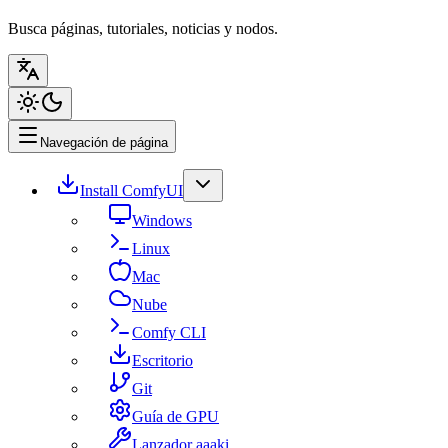
Busca páginas, tutoriales, noticias y nodos.
Navegación de página
Install ComfyUI
Windows
Linux
Mac
Nube
Comfy CLI
Escritorio
Git
Guía de GPU
Lanzador aaaki