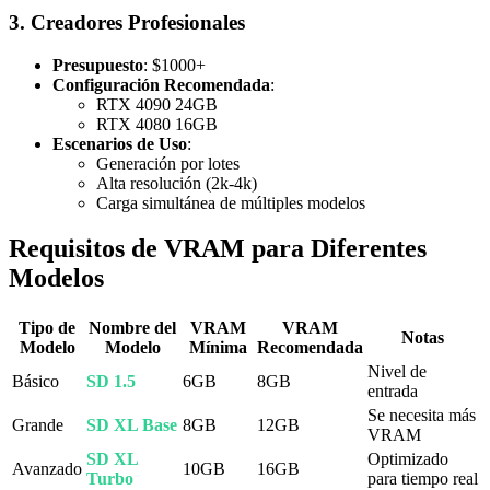
3. Creadores Profesionales
Presupuesto
: $1000+
Configuración Recomendada
:
RTX 4090 24GB
RTX 4080 16GB
Escenarios de Uso
:
Generación por lotes
Alta resolución (2k-4k)
Carga simultánea de múltiples modelos
Requisitos de VRAM para Diferentes
Modelos
Tipo de
Nombre del
VRAM
VRAM
Notas
Modelo
Modelo
Mínima
Recomendada
Nivel de
Básico
SD 1.5
6GB
8GB
entrada
Se necesita más
Grande
SD XL Base
8GB
12GB
VRAM
SD XL
Optimizado
Avanzado
10GB
16GB
Turbo
para tiempo real