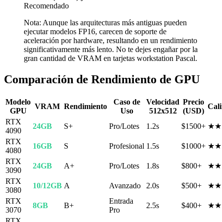
Recomendado
Nota: Aunque las arquitecturas más antiguas pueden
ejecutar modelos FP16, carecen de soporte de
aceleración por hardware, resultando en un rendimiento
significativamente más lento. No te dejes engañar por la
gran cantidad de VRAM en tarjetas workstation Pascal.
Comparación de Rendimiento de GPU
Modelo
Caso de
Velocidad
Precio
VRAM
Rendimiento
Cali
GPU
Uso
512x512
(USD)
RTX
24GB
S+
Pro/Lotes
1.2s
$1500+
★★
4090
RTX
16GB
S
Profesional
1.5s
$1000+
★★
4080
RTX
24GB
A+
Pro/Lotes
1.8s
$800+
★★
3090
RTX
10/12GB
A
Avanzado
2.0s
$500+
★★
3080
RTX
Entrada
8GB
B+
2.5s
$400+
★★
3070
Pro
RTX