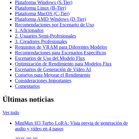
Plataforma Windows (S-Tier)
Plataforma Linux (B-Tier)
Plataforma MacOS (C-Tier)
Plataforma AMD Windows (D-Tier)
Recomendaciones por Escenario de Uso
1. Aficionados
2. Usuarios Semi-Profesionales
3. Creadores Profesionales
Requisitos de VRAM para Diferentes Modelos
Recomendaciones para Escenarios Específicos
Escenarios de Uso del Modelo Flux
Optimización de Rendimiento para Modelos Flux
Escenarios de Generación de Video AI
Consejos para Mejorar el Rendimiento
Consideraciones Importantes
Comentarios
Últimas noticias
Ver todo
MiniMax H3 Turbo LoRA: Vista previa de generación de
audio y vídeo en 4 pasos