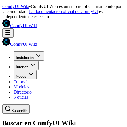
ComfyUI Wiki
•
ComfyUI Wiki es un sitio no oficial mantenido por
la comunidad.
La documentación oficial de ComfyUI
es
independiente de este sitio.
ComfyUI Wiki
ComfyUI Wiki
Instalación
Interfaz
Nodos
Tutorial
Modelos
Directorio
Noticias
Buscar
⌘K
Buscar en ComfyUI Wiki