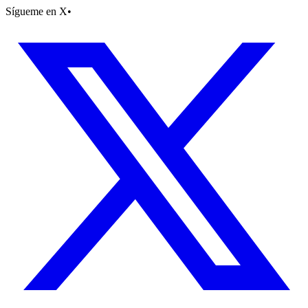
Sígueme en X
•