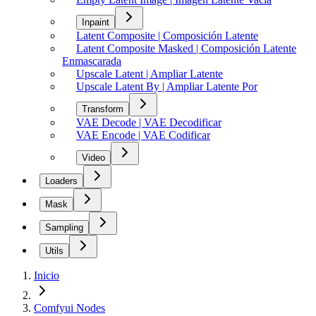
Inpaint
Latent Composite | Composición Latente
Latent Composite Masked | Composición Latente
Enmascarada
Upscale Latent | Ampliar Latente
Upscale Latent By | Ampliar Latente Por
Transform
VAE Decode | VAE Decodificar
VAE Encode | VAE Codificar
Video
Loaders
Mask
Sampling
Utils
Inicio
Comfyui Nodes