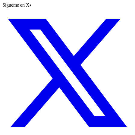
Sígueme en X
•