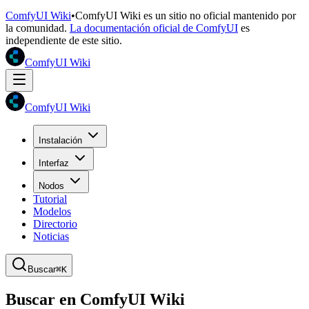
ComfyUI Wiki
•
ComfyUI Wiki es un sitio no oficial mantenido por
la comunidad.
La documentación oficial de ComfyUI
es
independiente de este sitio.
ComfyUI Wiki
ComfyUI Wiki
Instalación
Interfaz
Nodos
Tutorial
Modelos
Directorio
Noticias
Buscar
⌘K
Buscar en ComfyUI Wiki