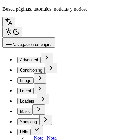
Busca páginas, tutoriales, noticias y nodos.
Navegación de página
Advanced
Conditioning
Image
Latent
Loaders
Mask
Sampling
Utils
Note | Nota