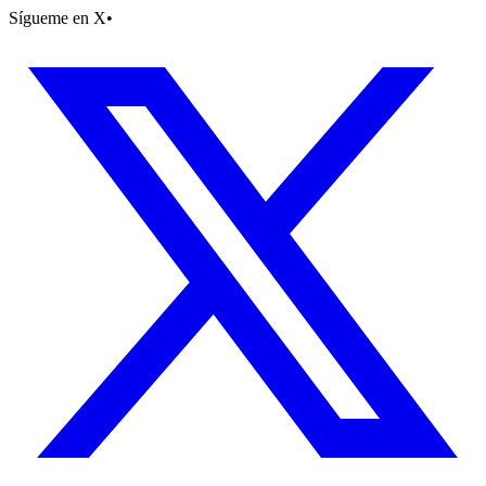
Sígueme en X
•