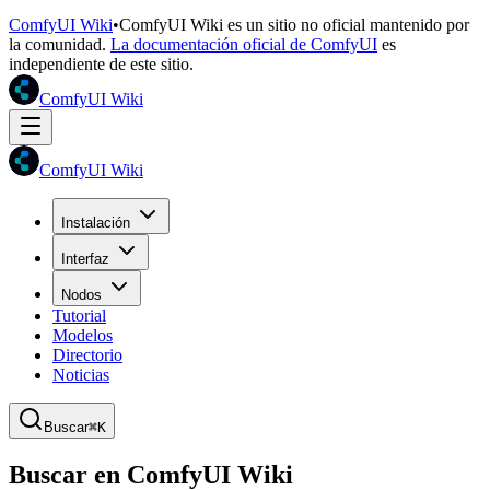
ComfyUI Wiki
•
ComfyUI Wiki es un sitio no oficial mantenido por
la comunidad.
La documentación oficial de ComfyUI
es
independiente de este sitio.
ComfyUI Wiki
ComfyUI Wiki
Instalación
Interfaz
Nodos
Tutorial
Modelos
Directorio
Noticias
Buscar
⌘K
Buscar en ComfyUI Wiki