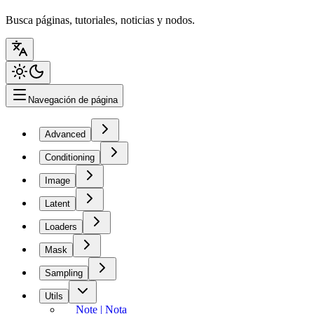
Busca páginas, tutoriales, noticias y nodos.
Navegación de página
Advanced
Conditioning
Image
Latent
Loaders
Mask
Sampling
Utils
Note | Nota