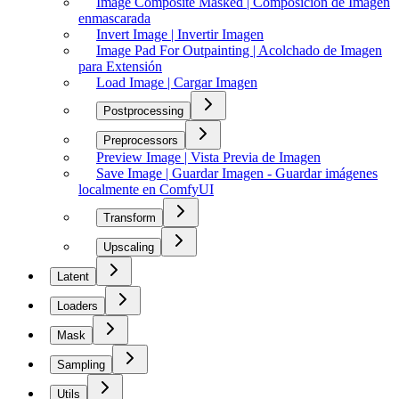
Image Composite Masked | Composición de Imagen
enmascarada
Invert Image | Invertir Imagen
Image Pad For Outpainting | Acolchado de Imagen
para Extensión
Load Image | Cargar Imagen
Postprocessing
Preprocessors
Preview Image | Vista Previa de Imagen
Save Image | Guardar Imagen - Guardar imágenes
localmente en ComfyUI
Transform
Upscaling
Latent
Loaders
Mask
Sampling
Utils