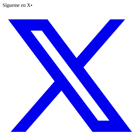
Sígueme en X
•