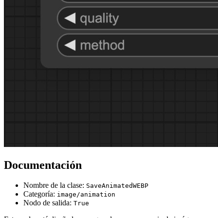
Documentación
Nombre de la clase:
SaveAnimatedWEBP
Categoría:
image/animation
Nodo de salida:
True