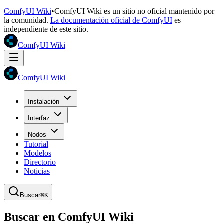
ComfyUI Wiki
•
ComfyUI Wiki es un sitio no oficial mantenido por
la comunidad.
La documentación oficial de ComfyUI
es
independiente de este sitio.
ComfyUI Wiki
ComfyUI Wiki
Instalación
Interfaz
Nodos
Tutorial
Modelos
Directorio
Noticias
Buscar
⌘K
Buscar en ComfyUI Wiki