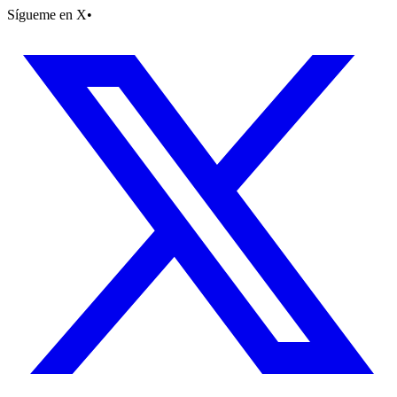
Sígueme en X
•