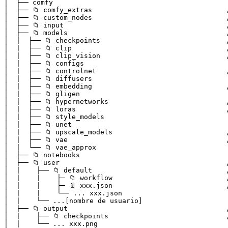
│  ├── comfy                                           
│  ├── 📁 comfy_extras                                 /
│  ├── 📁 custom_nodes                                 
│  ├── 📁 input                                        
│  ├── 📁 models                                       
│  |  ├── 📁 checkpoints                               
│  |  ├── 📁 clip                                      
│  |  ├── 📁 clip_vision                               
│  |  ├── 📁 configs

│  |  ├── 📁 controlnet                                
│  |  ├── 📁 diffusers

│  |  ├── 📁 embedding                                 
│  |  ├── 📁 gligen

│  |  ├── 📁 hypernetworks                             
│  |  ├── 📁 loras                                     
│  |  ├── 📁 style_models

│  |  ├── 📁 unet

│  |  ├── 📁 upscale_models                            
│  |  ├── 📁 vae                                       
│  |  └── 📁 vae_approx

│  ├── 📁 notebooks

│  ├── 📁 user                                         
│  |    ├── 📁 default                                 
│  |    |    ├─ 📁 workflow                            
│  |    |    ├─ 📄 xxx.json                            
│  |    |    └── ... xxx.json                          
│  |    └── ...[nombre de usuario]                     
│  ├── 📁 output                                       
│  |    ├── 📁 checkpoints                             
│  |    └── ... xxx.png                                