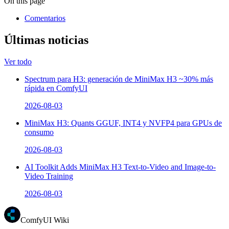
On this page
Comentarios
Últimas noticias
Ver todo
Spectrum para H3: generación de MiniMax H3 ~30% más
rápida en ComfyUI
2026-08-03
MiniMax H3: Quants GGUF, INT4 y NVFP4 para GPUs de
consumo
2026-08-03
AI Toolkit Adds MiniMax H3 Text-to-Video and Image-to-
Video Training
2026-08-03
ComfyUI Wiki