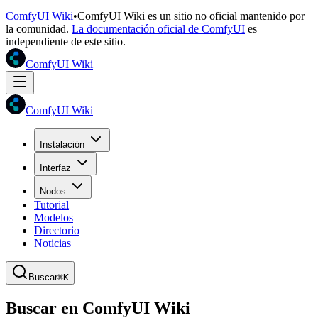
ComfyUI Wiki
•
ComfyUI Wiki es un sitio no oficial mantenido por
la comunidad.
La documentación oficial de ComfyUI
es
independiente de este sitio.
ComfyUI Wiki
ComfyUI Wiki
Instalación
Interfaz
Nodos
Tutorial
Modelos
Directorio
Noticias
Buscar
⌘K
Buscar en ComfyUI Wiki