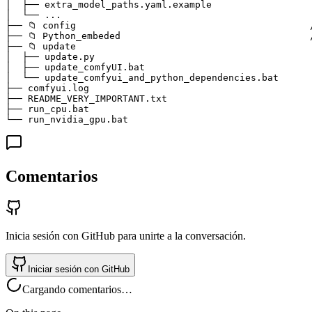
│  ├── extra_model_paths.yaml.example                  
│  └── ...                                             
├── 📁 config                                          
├── 📁 Python_embeded                                  
├── 📁 update  

│  ├── update.py                                       
│  ├── update_comfyUI.bat                              
│  └── update_comfyui_and_python_dependencies.bat      
├── comfyui.log                                        
├── README_VERY_IMPORTANT.txt                          
├── run_cpu.bat                                        
└── run_nvidia_gpu.bat                                 
Comentarios
Inicia sesión con GitHub para unirte a la conversación.
Iniciar sesión con GitHub
Cargando comentarios…