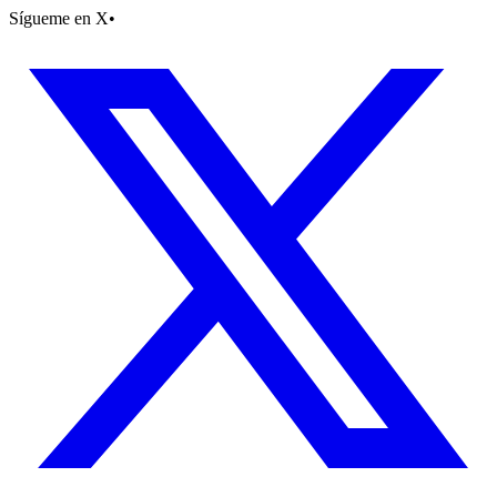
Sígueme en X
•