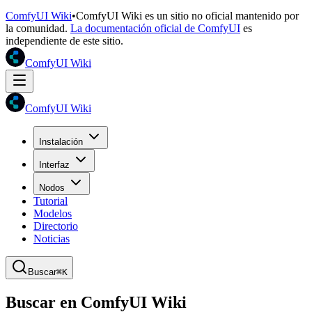
ComfyUI Wiki
•
ComfyUI Wiki es un sitio no oficial mantenido por
la comunidad.
La documentación oficial de ComfyUI
es
independiente de este sitio.
ComfyUI Wiki
ComfyUI Wiki
Instalación
Interfaz
Nodos
Tutorial
Modelos
Directorio
Noticias
Buscar
⌘K
Buscar en ComfyUI Wiki