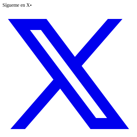
Sígueme en X
•