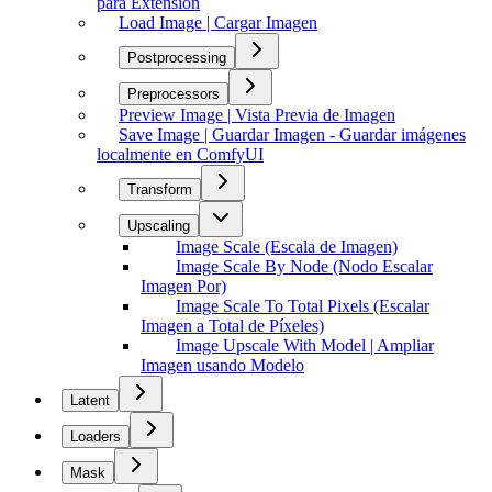
para Extensión
Load Image | Cargar Imagen
Postprocessing
Preprocessors
Preview Image | Vista Previa de Imagen
Save Image | Guardar Imagen - Guardar imágenes
localmente en ComfyUI
Transform
Upscaling
Image Scale (Escala de Imagen)
Image Scale By Node (Nodo Escalar
Imagen Por)
Image Scale To Total Pixels (Escalar
Imagen a Total de Píxeles)
Image Upscale With Model | Ampliar
Imagen usando Modelo
Latent
Loaders
Mask