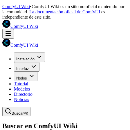
ComfyUI Wiki
•
ComfyUI Wiki es un sitio no oficial mantenido por
la comunidad.
La documentación oficial de ComfyUI
es
independiente de este sitio.
ComfyUI Wiki
ComfyUI Wiki
Instalación
Interfaz
Nodos
Tutorial
Modelos
Directorio
Noticias
Buscar
⌘K
Buscar en ComfyUI Wiki