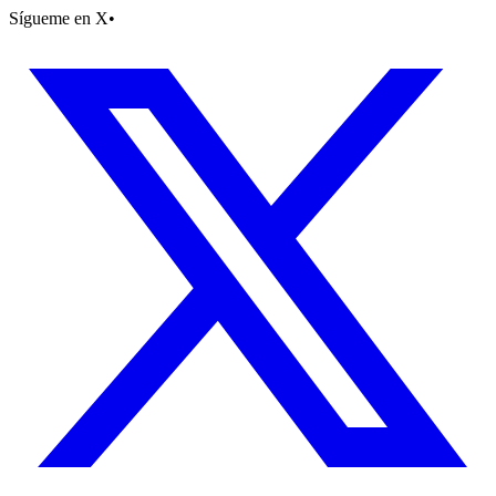
Sígueme en X
•