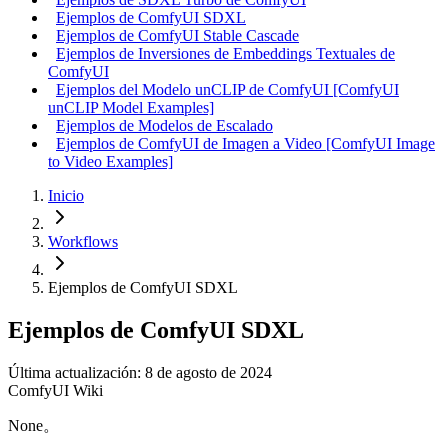
Ejemplos de ComfyUI SDXL
Ejemplos de ComfyUI Stable Cascade
Ejemplos de Inversiones de Embeddings Textuales de
ComfyUI
Ejemplos del Modelo unCLIP de ComfyUI [ComfyUI
unCLIP Model Examples]
Ejemplos de Modelos de Escalado
Ejemplos de ComfyUI de Imagen a Video [ComfyUI Image
to Video Examples]
Inicio
Workflows
Ejemplos de ComfyUI SDXL
Ejemplos de ComfyUI SDXL
Última actualización: 8 de agosto de 2024
ComfyUI Wiki
None。