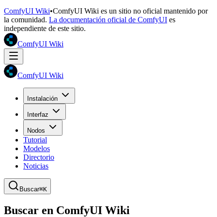
ComfyUI Wiki
•
ComfyUI Wiki es un sitio no oficial mantenido por
la comunidad.
La documentación oficial de ComfyUI
es
independiente de este sitio.
ComfyUI Wiki
ComfyUI Wiki
Instalación
Interfaz
Nodos
Tutorial
Modelos
Directorio
Noticias
Buscar
⌘K
Buscar en ComfyUI Wiki