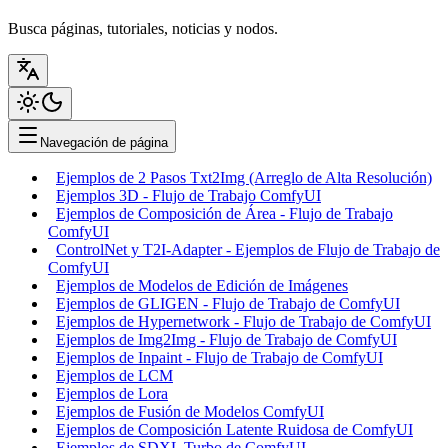
Busca páginas, tutoriales, noticias y nodos.
Navegación de página
Ejemplos de 2 Pasos Txt2Img (Arreglo de Alta Resolución)
Ejemplos 3D - Flujo de Trabajo ComfyUI
Ejemplos de Composición de Área - Flujo de Trabajo
ComfyUI
ControlNet y T2I-Adapter - Ejemplos de Flujo de Trabajo de
ComfyUI
Ejemplos de Modelos de Edición de Imágenes
Ejemplos de GLIGEN - Flujo de Trabajo de ComfyUI
Ejemplos de Hypernetwork - Flujo de Trabajo de ComfyUI
Ejemplos de Img2Img - Flujo de Trabajo de ComfyUI
Ejemplos de Inpaint - Flujo de Trabajo de ComfyUI
Ejemplos de LCM
Ejemplos de Lora
Ejemplos de Fusión de Modelos ComfyUI
Ejemplos de Composición Latente Ruidosa de ComfyUI
Ejemplos de SDXL Turbo de ComfyUI