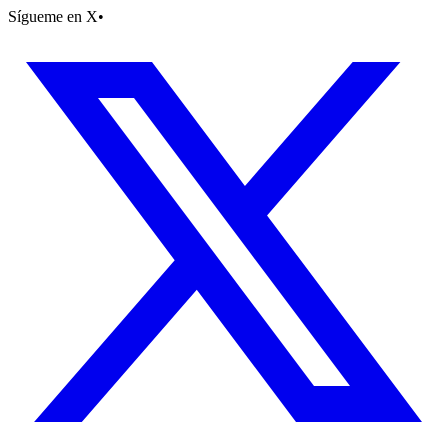
Sígueme en X
•