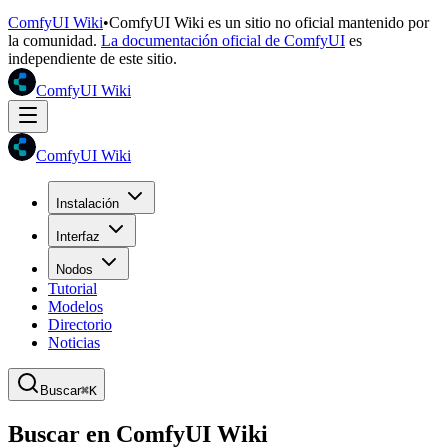
ComfyUI Wiki
•
ComfyUI Wiki es un sitio no oficial mantenido por
la comunidad.
La documentación oficial de ComfyUI
es
independiente de este sitio.
ComfyUI Wiki
ComfyUI Wiki
Instalación
Interfaz
Nodos
Tutorial
Modelos
Directorio
Noticias
Buscar
⌘K
Buscar en ComfyUI Wiki