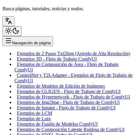
Busca páginas, tutoriales, noticias y nodos.
Navegación de página
Ejemplos de 2 Pasos Txt2Img (Arreglo de Alta Resolución)
Ejemplos 3D - Flujo de Trabajo ComfyUI
Ejemplos de Composición de Área - Flujo de Trabajo
ComfyUI
ControlNet y T2I-Adapter - Ejemplos de Flujo de Trabajo de
ComfyUI
Ejemplos de Modelos de Edición de Imágenes
Ejemplos de GLIGEN - Flujo de Trabajo de ComfyUI
Ejemplos de Hypernetwork - Flujo de Trabajo de ComfyUI
Ejemplos de Img2Img - Flujo de Trabajo de ComfyUI
Ejemplos de Inpaint - Flujo de Trabajo de ComfyUI
Ejemplos de LCM
Ejemplos de Lora
Ejemplos de Fusión de Modelos ComfyUI
Ejemplos de Composición Latente Ruidosa de ComfyUI
Ejemplos de SDXL Turbo de ComfyUI