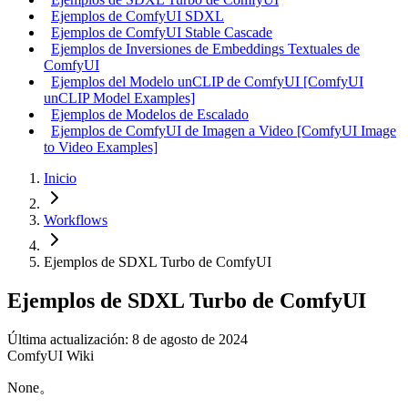
Ejemplos de ComfyUI SDXL
Ejemplos de ComfyUI Stable Cascade
Ejemplos de Inversiones de Embeddings Textuales de
ComfyUI
Ejemplos del Modelo unCLIP de ComfyUI [ComfyUI
unCLIP Model Examples]
Ejemplos de Modelos de Escalado
Ejemplos de ComfyUI de Imagen a Video [ComfyUI Image
to Video Examples]
Inicio
Workflows
Ejemplos de SDXL Turbo de ComfyUI
Ejemplos de SDXL Turbo de ComfyUI
Última actualización: 8 de agosto de 2024
ComfyUI Wiki
None。