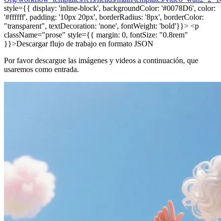
style={{ display: 'inline-block', backgroundColor: '#0078D6', color:
'#ffffff', padding: '10px 20px', borderRadius: '8px', borderColor:
"transparent", textDecoration: 'none', fontWeight: 'bold'}}> <p
className="prose" style={{ margin: 0, fontSize: "0.8rem"
}}>Descargar flujo de trabajo en formato JSON
Por favor descargue las imágenes y videos a continuación, que
usaremos como entrada.