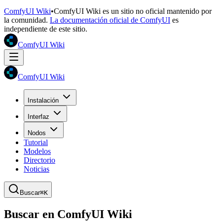
ComfyUI Wiki
•
ComfyUI Wiki es un sitio no oficial mantenido por
la comunidad.
La documentación oficial de ComfyUI
es
independiente de este sitio.
ComfyUI Wiki
ComfyUI Wiki
Instalación
Interfaz
Nodos
Tutorial
Modelos
Directorio
Noticias
Buscar
⌘K
Buscar en ComfyUI Wiki