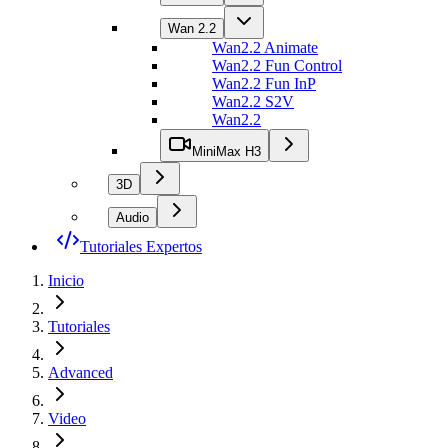
Wan 2.2
Wan2.2 Animate
Wan2.2 Fun Control
Wan2.2 Fun InP
Wan2.2 S2V
Wan2.2
MiniMax H3
3D
Audio
Tutoriales Expertos
Inicio
Tutoriales
Advanced
Video