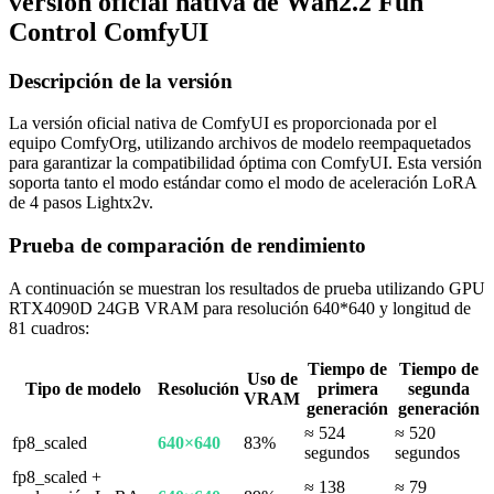
versión oficial nativa de Wan2.2 Fun
Control ComfyUI
Descripción de la versión
La versión oficial nativa de ComfyUI es proporcionada por el
equipo ComfyOrg, utilizando archivos de modelo reempaquetados
para garantizar la compatibilidad óptima con ComfyUI. Esta versión
soporta tanto el modo estándar como el modo de aceleración LoRA
de 4 pasos Lightx2v.
Prueba de comparación de rendimiento
A continuación se muestran los resultados de prueba utilizando GPU
RTX4090D 24GB VRAM para resolución 640*640 y longitud de
81 cuadros:
Tiempo de
Tiempo de
Uso de
Tipo de modelo
Resolución
primera
segunda
VRAM
generación
generación
≈ 524
≈ 520
fp8_scaled
640×640
83%
segundos
segundos
fp8_scaled +
≈ 138
≈ 79