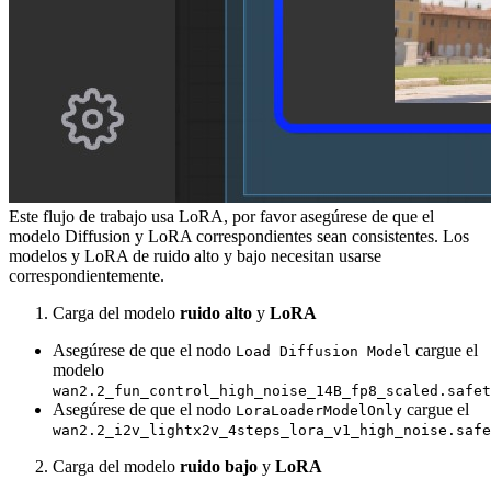
Este flujo de trabajo usa LoRA, por favor asegúrese de que el
modelo Diffusion y LoRA correspondientes sean consistentes. Los
modelos y LoRA de ruido alto y bajo necesitan usarse
correspondientemente.
Carga del modelo
ruido alto
y
LoRA
Asegúrese de que el nodo
cargue el
Load Diffusion Model
modelo
wan2.2_fun_control_high_noise_14B_fp8_scaled.safet
Asegúrese de que el nodo
cargue el
LoraLoaderModelOnly
wan2.2_i2v_lightx2v_4steps_lora_v1_high_noise.safe
Carga del modelo
ruido bajo
y
LoRA