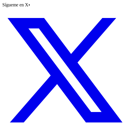
Sígueme en X
•