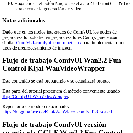
Haga clic en el botón
, o use el atajo
Run
Ctrl(cmd) + Enter
para ejecutar la generación de video
Notas adicionales
Dado que en los nodos integrados de ComfyUI, los nodos de
preprocesador solo tienen preprocesadores Canny, puede usar
similar
ComfyUI-comfyui_controlnet_aux
para implementar otros
tipos de preprocesamiento de imagen
Flujo de trabajo ComfyUI Wan2.2 Fun
Control Kijai WanVideoWrapper
Este contenido se está preparando y se actualizará pronto.
Esta parte del tutorial presentará el método conveniente usando
Kijai/ComfyUI-WanVideoWrapper
.
Repositorio de modelo relacionado:
https://huggingface.co/Kijai/WanVideo_comfy_fp8_scaled
Flujo de trabajo ComfyUI versión
cuantizada GGUF Wan2.2 Fun Control