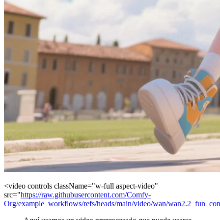
<video controls className="w-full aspect-video"
src="
https://raw.githubusercontent.com/Comfy-
Org/example_workflows/refs/heads/main/video/wan/wan2.2_fun_cont