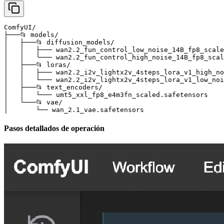
ComfyUI/

├───📂 models/

│   ├───📂 diffusion_models/

│   │   ├─── wan2.2_fun_control_low_noise_14B_fp8_scale
│   │   └─── wan2.2_fun_control_high_noise_14B_fp8_scal
│   ├───📂 loras/

│   │   ├─── wan2.2_i2v_lightx2v_4steps_lora_v1_high_no
│   │   └─── wan2.2_i2v_lightx2v_4steps_lora_v1_low_noi
│   ├───📂 text_encoders/

│   │   └─── umt5_xxl_fp8_e4m3fn_scaled.safetensors 

│   └───📂 vae/

│       └── wan_2.1_vae.safetensors
Pasos detallados de operación