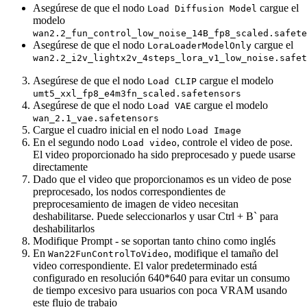
Asegúrese de que el nodo
cargue el
Load Diffusion Model
modelo
wan2.2_fun_control_low_noise_14B_fp8_scaled.safete
Asegúrese de que el nodo
cargue el
LoraLoaderModelOnly
wan2.2_i2v_lightx2v_4steps_lora_v1_low_noise.safet
Asegúrese de que el nodo
cargue el modelo
Load CLIP
umt5_xxl_fp8_e4m3fn_scaled.safetensors
Asegúrese de que el nodo
cargue el modelo
Load VAE
wan_2.1_vae.safetensors
Cargue el cuadro inicial en el nodo
Load Image
En el segundo nodo
, controle el video de pose.
Load video
El video proporcionado ha sido preprocesado y puede usarse
directamente
Dado que el video que proporcionamos es un video de pose
preprocesado, los nodos correspondientes de
preprocesamiento de imagen de video necesitan
deshabilitarse. Puede seleccionarlos y usar Ctrl + B` para
deshabilitarlos
Modifique Prompt - se soportan tanto chino como inglés
En
, modifique el tamaño del
Wan22FunControlToVideo
video correspondiente. El valor predeterminado está
configurado en resolución 640*640 para evitar un consumo
de tiempo excesivo para usuarios con poca VRAM usando
este flujo de trabajo