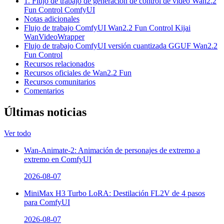
1. Flujo de trabajo de generación de control de video Wan2.2
Fun Control ComfyUI
Notas adicionales
Flujo de trabajo ComfyUI Wan2.2 Fun Control Kijai
WanVideoWrapper
Flujo de trabajo ComfyUI versión cuantizada GGUF Wan2.2
Fun Control
Recursos relacionados
Recursos oficiales de Wan2.2 Fun
Recursos comunitarios
Comentarios
Últimas noticias
Ver todo
Wan-Animate-2: Animación de personajes de extremo a
extremo en ComfyUI
2026-08-07
MiniMax H3 Turbo LoRA: Destilación FL2V de 4 pasos
para ComfyUI
2026-08-07