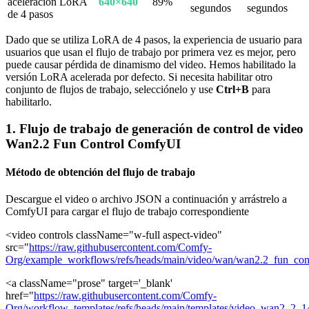
aceleración LoRA
640×640
89%
segundos
segundos
de 4 pasos
Dado que se utiliza LoRA de 4 pasos, la experiencia de usuario para
usuarios que usan el flujo de trabajo por primera vez es mejor, pero
puede causar pérdida de dinamismo del video. Hemos habilitado la
versión LoRA acelerada por defecto. Si necesita habilitar otro
conjunto de flujos de trabajo, selecciónelo y use
Ctrl+B
para
habilitarlo.
1. Flujo de trabajo de generación de control de video
Wan2.2 Fun Control ComfyUI
Método de obtención del flujo de trabajo
Descargue el video o archivo JSON a continuación y arrástrelo a
ComfyUI para cargar el flujo de trabajo correspondiente
<video controls className="w-full aspect-video"
src="
https://raw.githubusercontent.com/Comfy-
Org/example_workflows/refs/heads/main/video/wan/wan2.2_fun_co
<a className="prose" target='_blank'
href="
https://raw.githubusercontent.com/Comfy-
Org/workflow_templates/refs/heads/main/templates/video_wan2_2_1