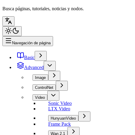
Busca páginas, tutoriales, noticias y nodos.
Navegación de página
Basic
Advanced
Image
ControlNet
Video
Sonic Video
LTX Video
HunyuanVideo
Frame Pack
Wan 2.1