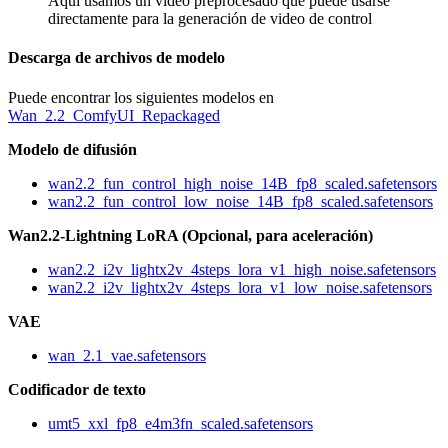
Aquí usamos un video preprocesado que puede usarse
directamente para la generación de video de control
Descarga de archivos de modelo
Puede encontrar los siguientes modelos en
Wan_2.2_ComfyUI_Repackaged
Modelo de difusión
wan2.2_fun_control_high_noise_14B_fp8_scaled.safetensors
wan2.2_fun_control_low_noise_14B_fp8_scaled.safetensors
Wan2.2-Lightning LoRA (Opcional, para aceleración)
wan2.2_i2v_lightx2v_4steps_lora_v1_high_noise.safetensors
wan2.2_i2v_lightx2v_4steps_lora_v1_low_noise.safetensors
VAE
wan_2.1_vae.safetensors
Codificador de texto
umt5_xxl_fp8_e4m3fn_scaled.safetensors