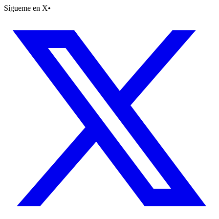
Sígueme en X
•