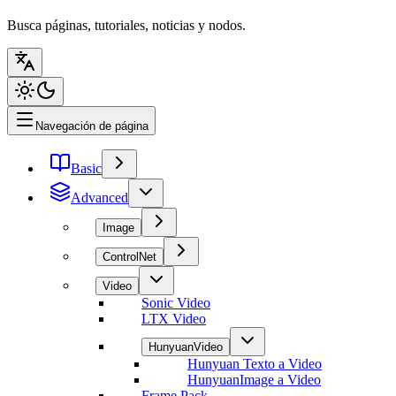
Busca páginas, tutoriales, noticias y nodos.
Navegación de página
Basic
Advanced
Image
ControlNet
Video
Sonic Video
LTX Video
HunyuanVideo
Hunyuan Texto a Video
HunyuanImage a Video
Frame Pack