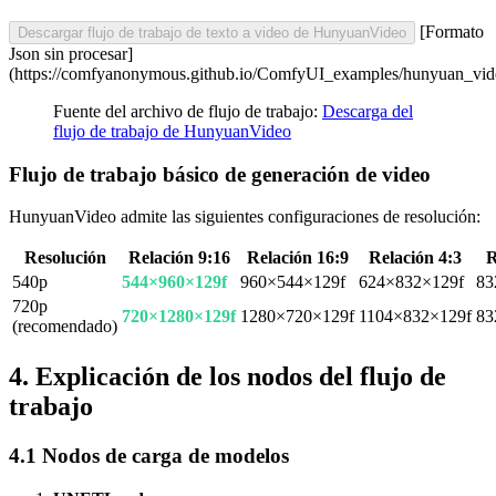
[Formato
Descargar flujo de trabajo de texto a video de HunyuanVideo
Json sin procesar]
(https://comfyanonymous.github.io/ComfyUI_examples/hunyuan_vid
Fuente del archivo de flujo de trabajo:
Descarga del
flujo de trabajo de HunyuanVideo
Flujo de trabajo básico de generación de video
HunyuanVideo admite las siguientes configuraciones de resolución:
Resolución
Relación 9:16
Relación 16:9
Relación 4:3
R
540p
544×960×129f
960×544×129f
624×832×129f
83
720p
720×1280×129f
1280×720×129f
1104×832×129f
83
(recomendado)
4. Explicación de los nodos del flujo de
trabajo
4.1 Nodos de carga de modelos