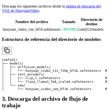
Descarga los siguientes archivos desde la
página de descarga del
VAE de HunyuanVideo
:
Directorio de
Nombre del archivo
Tamaño
destino
hunyuan_video_vae_bf16.safetensors
~493MB
ComfyUI/models
Estructura de referencia del directorio de modelos
ComfyUI/

├── models/

│   ├── diffusion_models/

│   │   └── hunyuan_video_t2v_720p_bf16.safetensors  # 
│   ├── text_encoders/

│   │   ├── clip_l.safetensors                       # 
│   │   └── llava_llama3_fp8_scaled.safetensors      # 
│   └── vae/

│       └── hunyuan_video_vae_bf16.safetensors       # 
3. Descarga del archivo de flujo de
trabajo