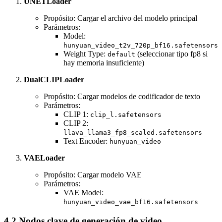
UNETLoader
Propósito: Cargar el archivo del modelo principal
Parámetros:
Model:
hunyuan_video_t2v_720p_bf16.safetensors
Weight Type:
(seleccionar tipo fp8 si
default
hay memoria insuficiente)
DualCLIPLoader
Propósito: Cargar modelos de codificador de texto
Parámetros:
CLIP 1:
clip_l.safetensors
CLIP 2:
llava_llama3_fp8_scaled.safetensors
Text Encoder:
hunyuan_video
VAELoader
Propósito: Cargar modelo VAE
Parámetros:
VAE Model:
hunyuan_video_vae_bf16.safetensors
4.2 Nodos clave de generación de video