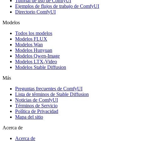
Tutorial de uso de ComfyUI
Ejemplos de flujos de trabajo de ComfyUI
Directorio ComfyUI
Modelos
Todos los modelos
Modelos FLUX
Modelos Wan
Modelos Hunyuan
Modelos Qwen-Image
Modelos LTX-Video
Modelos Stable Diffusion
Más
Preguntas frecuentes de ComfyUI
Lista de términos de Stable Diffusion
Noticias de ComfyUI
Términos de Servicio
Política de Privacidad
Mapa del sitio
Acerca de
Acerca de