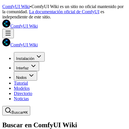
ComfyUI Wiki
•
ComfyUI Wiki es un sitio no oficial mantenido por
la comunidad.
La documentación oficial de ComfyUI
es
independiente de este sitio.
ComfyUI Wiki
ComfyUI Wiki
Instalación
Interfaz
Nodos
Tutorial
Modelos
Directorio
Noticias
Buscar
⌘K
Buscar en ComfyUI Wiki