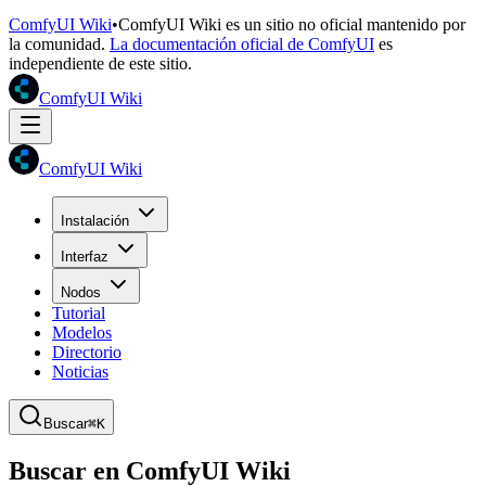
ComfyUI Wiki
•
ComfyUI Wiki es un sitio no oficial mantenido por
la comunidad.
La documentación oficial de ComfyUI
es
independiente de este sitio.
ComfyUI Wiki
ComfyUI Wiki
Instalación
Interfaz
Nodos
Tutorial
Modelos
Directorio
Noticias
Buscar
⌘K
Buscar en ComfyUI Wiki