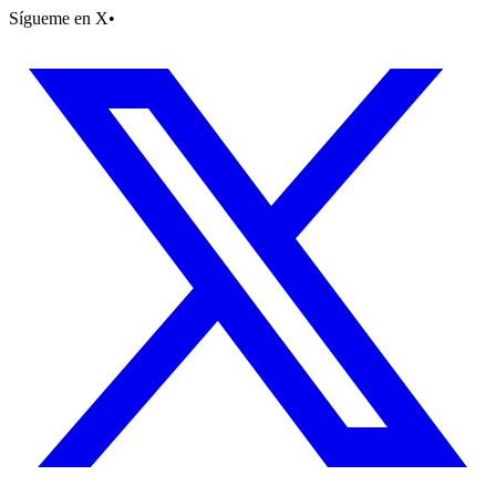
Sígueme en X
•