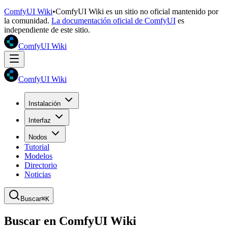
ComfyUI Wiki
•
ComfyUI Wiki es un sitio no oficial mantenido por
la comunidad.
La documentación oficial de ComfyUI
es
independiente de este sitio.
ComfyUI Wiki
ComfyUI Wiki
Instalación
Interfaz
Nodos
Tutorial
Modelos
Directorio
Noticias
Buscar
⌘K
Buscar en ComfyUI Wiki