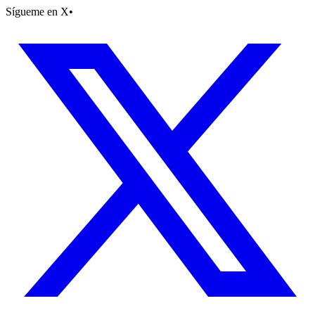
Sígueme en X
•