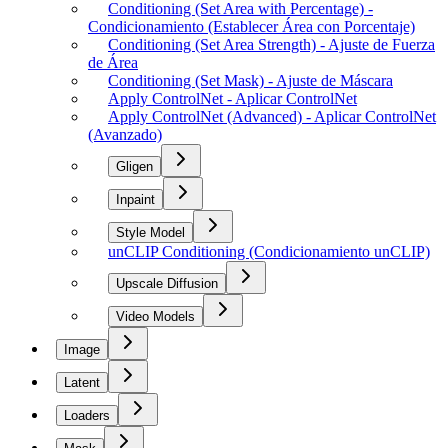
Conditioning (Set Area with Percentage) -
Condicionamiento (Establecer Área con Porcentaje)
Conditioning (Set Area Strength) - Ajuste de Fuerza
de Área
Conditioning (Set Mask) - Ajuste de Máscara
Apply ControlNet - Aplicar ControlNet
Apply ControlNet (Advanced) - Aplicar ControlNet
(Avanzado)
Gligen
Inpaint
Style Model
unCLIP Conditioning (Condicionamiento unCLIP)
Upscale Diffusion
Video Models
Image
Latent
Loaders