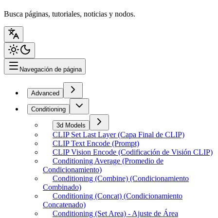
Busca páginas, tutoriales, noticias y nodos.
Navegación de página
Advanced
Conditioning
3d Models
CLIP Set Last Layer (Capa Final de CLIP)
CLIP Text Encode (Prompt)
CLIP Vision Encode (Codificación de Visión CLIP)
Conditioning Average (Promedio de
Condicionamiento)
Conditioning (Combine) (Condicionamiento
Combinado)
Conditioning (Concat) (Condicionamiento
Concatenado)
Conditioning (Set Area) - Ajuste de Área