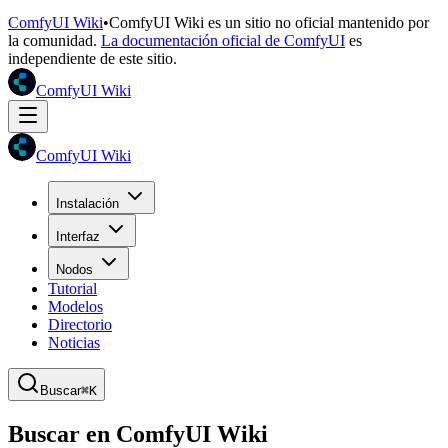
ComfyUI Wiki
•
ComfyUI Wiki es un sitio no oficial mantenido por
la comunidad.
La documentación oficial de ComfyUI
es
independiente de este sitio.
ComfyUI Wiki
ComfyUI Wiki
Instalación
Interfaz
Nodos
Tutorial
Modelos
Directorio
Noticias
Buscar
⌘K
Buscar en ComfyUI Wiki