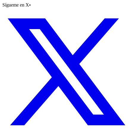
Sígueme en X
•