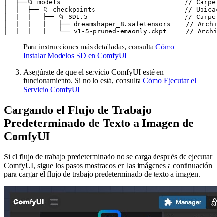
│  ├──📁 models                                // Carpe
│  |  ├── 📁 checkpoints                       // Ubica
│  |  |   ├── 📁 SD1.5                         // Carpe
│  |  |   |   ├── dreamshaper_8.safetensors    // Archi
│  |  |   |   └── v1-5-pruned-emaonly.ckpt     // Archi
Para instrucciones más detalladas, consulta
Cómo
Instalar Modelos SD en ComfyUI
Asegúrate de que el servicio ComfyUI esté en
funcionamiento. Si no lo está, consulta
Cómo Ejecutar el
Servicio ComfyUI
Cargando el Flujo de Trabajo
Predeterminado de Texto a Imagen de
ComfyUI
Si el flujo de trabajo predeterminado no se carga después de ejecutar
ComfyUI, sigue los pasos mostrados en las imágenes a continuación
para cargar el flujo de trabajo predeterminado de texto a imagen.