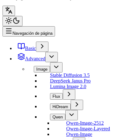
Navegación de página
Basic
Advanced
Image
Stable Diffusion 3.5
DeepSeek Janus Pro
Lumina Image 2.0
Flux
HiDream
Qwen
Qwen-Image-2512
Qwen-Image-Layered
Qwen-Image