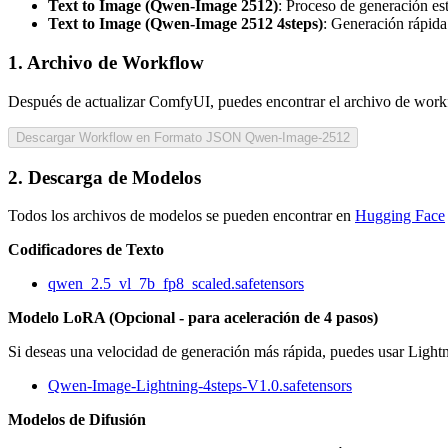
Text to Image (Qwen-Image 2512)
: Proceso de generación es
Text to Image (Qwen-Image 2512 4steps)
: Generación rápid
1. Archivo de Workflow
Después de actualizar ComfyUI, puedes encontrar el archivo de workfl
Descargar Workflow en Formato JSON Qwen-Image-2512
2. Descarga de Modelos
Todos los archivos de modelos se pueden encontrar en
Hugging Face
Codificadores de Texto
qwen_2.5_vl_7b_fp8_scaled.safetensors
Modelo LoRA (Opcional - para aceleración de 4 pasos)
Si deseas una velocidad de generación más rápida, puedes usar Light
Qwen-Image-Lightning-4steps-V1.0.safetensors
Modelos de Difusión