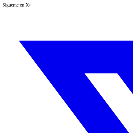
Sígueme en X
•