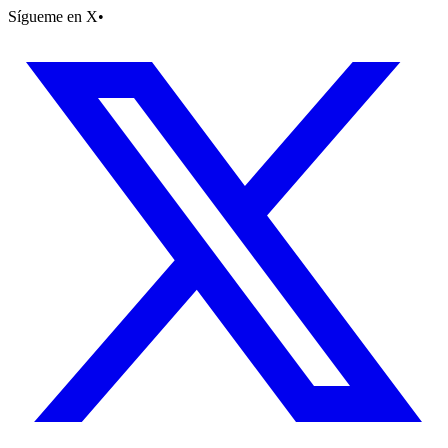
Sígueme en X
•