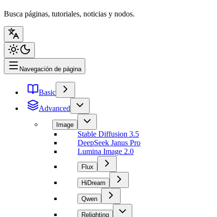
Busca páginas, tutoriales, noticias y nodos.
Navegación de página
Basic
Advanced
Image
Stable Diffusion 3.5
DeepSeek Janus Pro
Lumina Image 2.0
Flux
HiDream
Qwen
Relighting