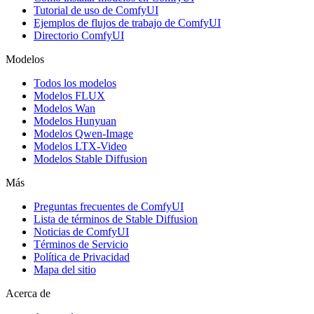
Tutorial de uso de ComfyUI
Ejemplos de flujos de trabajo de ComfyUI
Directorio ComfyUI
Modelos
Todos los modelos
Modelos FLUX
Modelos Wan
Modelos Hunyuan
Modelos Qwen-Image
Modelos LTX-Video
Modelos Stable Diffusion
Más
Preguntas frecuentes de ComfyUI
Lista de términos de Stable Diffusion
Noticias de ComfyUI
Términos de Servicio
Política de Privacidad
Mapa del sitio
Acerca de