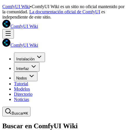
ComfyUI Wiki
•
ComfyUI Wiki es un sitio no oficial mantenido por
la comunidad.
La documentación oficial de ComfyUI
es
independiente de este sitio.
ComfyUI Wiki
ComfyUI Wiki
Instalación
Interfaz
Nodos
Tutorial
Modelos
Directorio
Noticias
Buscar
⌘K
Buscar en ComfyUI Wiki