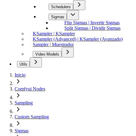
Schedulers
Sigmas
Flip Sigmas | Invertir Sigmas
Split Sigmas | Dividir Sigmas
KSampler | KSampler
KSampler (Advanced) | KSampler (Avanzado)
Sampler | Muestrador
Video Models
Utils
Inicio
Comfyui Nodes
Sampling
Custom Sampling
Sigmas