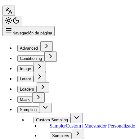
Navegación de página
Advanced
Conditioning
Image
Latent
Loaders
Mask
Sampling
Custom Sampling
SamplerCustom | Muestrador Personalizado
Samplers