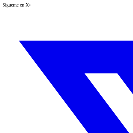
Sígueme en X
•