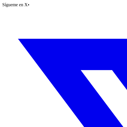
Sígueme en X
•