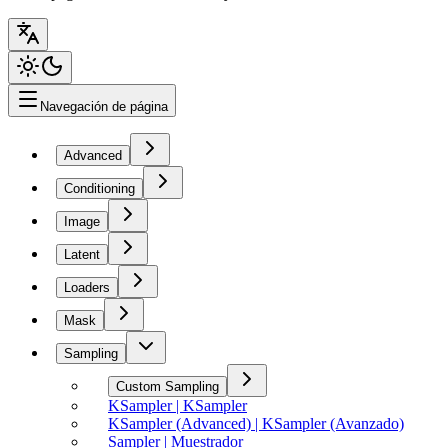
Navegación de página
Advanced
Conditioning
Image
Latent
Loaders
Mask
Sampling
Custom Sampling
KSampler | KSampler
KSampler (Advanced) | KSampler (Avanzado)
Sampler | Muestrador