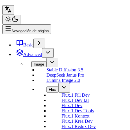
Navegación de página
Basic
Advanced
Image
Stable Diffusion 3.5
DeepSeek Janus Pro
Lumina Image 2.0
Flux
Flux.1 Fill Dev
Flux.1 Dev I2I
Flux.1 Dev
Flux.1 Dev Tools
Flux.1 Kontext
Flux.1 Krea Dev
Flux.1 Redux Dev