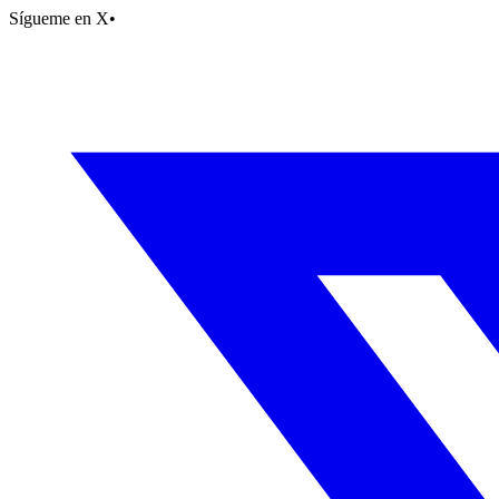
Sígueme en X
•