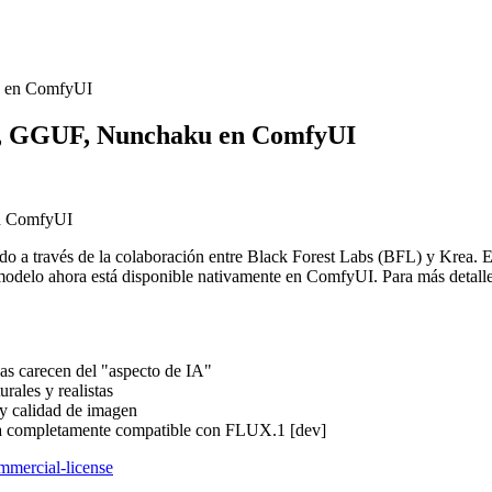
u en ComfyUI
v, GGUF, Nunchaku en ComfyUI
en ComfyUI
do a través de la colaboración entre Black Forest Labs (BFL) y Krea. 
modelo ahora está disponible nativamente en ComfyUI. Para más detalle
das carecen del "aspecto de IA"
rales y realistas
 y calidad de imagen
ura completamente compatible con FLUX.1 [dev]
mmercial-license