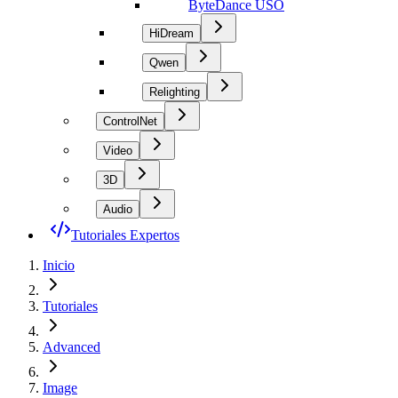
ByteDance USO
HiDream
Qwen
Relighting
ControlNet
Video
3D
Audio
Tutoriales Expertos
Inicio
Tutoriales
Advanced
Image